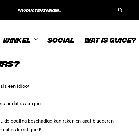
Search
for:
WINKEL
SOCIAL
WAT IS GUICE?
ERS?
 als een idioot.
maar dat is aan jou.
at, de coating beschadigd kan raken en gaat bladderen.
 en alles komt goed!