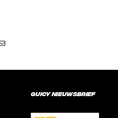
dIn
hatsApp
Email
Guicy Nieuwsbrief