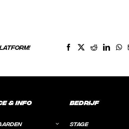
PLATFORM!
Facebook
X
Reddit
Linke
W
ce & Info
Bedrijf
AARDEN
STAGE