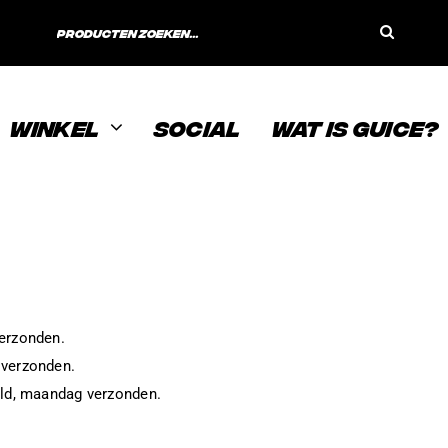
Search
for:
WINKEL
SOCIAL
WAT IS GUICE?
verzonden.
 verzonden.
eld, maandag verzonden.