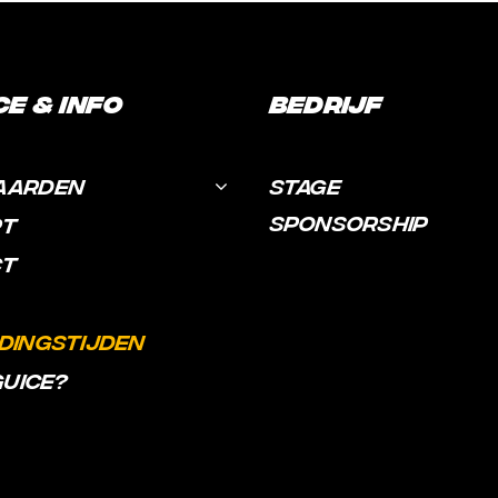
ce & Info
Bedrijf
AARDEN
STAGE
SPONSORSHIP
RT
CT
DINGSTIJDEN
GUICE?