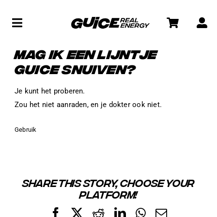
Skip
to
Toggle
content
Navigation
WINKEL
MAG IK EEN LIJNTJE
GUICE SNUIVEN?
SOCIAL
Je kunt het proberen.
Zou het niet aanraden, en je dokter ook niet.
WAT IS GUICE?
Gebruik
SHARE THIS STORY, CHOOSE YOUR
PLATFORM!
Facebook
X
Reddit
LinkedIn
WhatsApp
Email