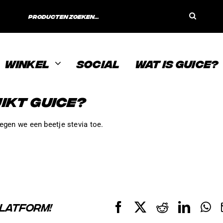
Search
for:
WINKEL
SOCIAL
WAT IS GUICE?
IKT GUICE?
egen we een beetje stevia toe.
PLATFORM!
Facebook
X
Reddit
Linke
W