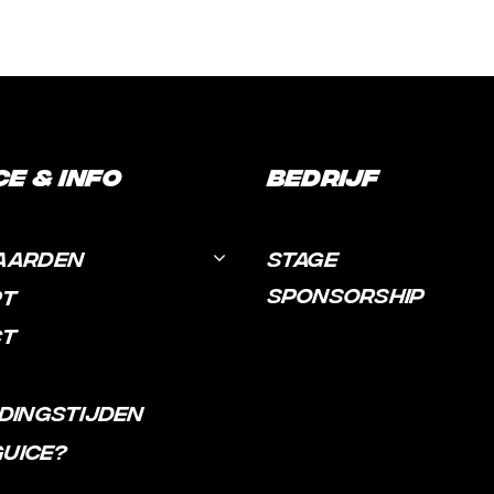
ce & Info
Bedrijf
AARDEN
STAGE
SPONSORSHIP
RT
CT
DINGSTIJDEN
GUICE?