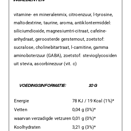
vitamine- en mineralenmix, citroenzuur, l-tyrosine,
maltodextrine, taurine, aroma, antiklontermiddel:
siliciumdioxide, magnesiumtri-citraat, cafeïne-
anhydraat, geroosterde gerstemout, zoetstof:
sucralose, cholinebitartraat, l-carnitine, gamma
aminoboterzuur (GABA), zoetstof: stevioglycosiden
uit stevia, ascorbinezuur (vit. c)
VOEDINGSINFORMATIE:
10 G
Energie
78 KJ / 19 Kcal (1%)*
Vetten
0,04 g (0%)*
waarvan verzadigde vetzuren
0,01 g (0%)*
Koolhydraten
3,21 g (3%)*