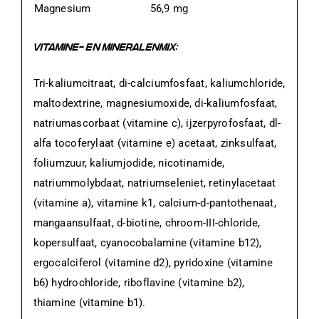
Magnesium
56,9 mg
VITAMINE- EN MINERALENMIX:
Tri-kaliumcitraat, di-calciumfosfaat, kaliumchloride,
maltodextrine, magnesiumoxide, di-kaliumfosfaat,
natriumascorbaat (vitamine c), ijzerpyrofosfaat, dl-
alfa tocoferylaat (vitamine e) acetaat, zinksulfaat,
foliumzuur, kaliumjodide, nicotinamide,
natriummolybdaat, natriumseleniet, retinylacetaat
(vitamine a), vitamine k1, calcium-d-pantothenaat,
mangaansulfaat, d-biotine, chroom-III-chloride,
kopersulfaat, cyanocobalamine (vitamine b12),
ergocalciferol (vitamine d2), pyridoxine (vitamine
b6) hydrochloride, riboflavine (vitamine b2),
thiamine (vitamine b1).