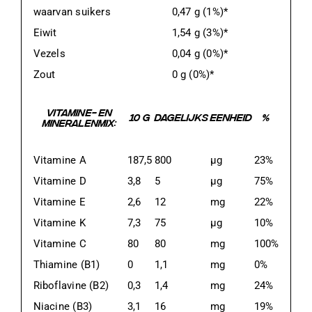
waarvan suikers
0,47 g (1%)*
Eiwit
1,54 g (3%)*
Vezels
0,04 g (0%)*
Zout
0 g (0%)*
VITAMINE- EN
10 G
DAGELIJKS
EENHEID
%
MINERALENMIX:
Vitamine A
187,5
800
μg
23%
Vitamine D
3,8
5
μg
75%
Vitamine E
2,6
12
mg
22%
Vitamine K
7,3
75
μg
10%
Vitamine C
80
80
mg
100%
Thiamine (B1)
0
1,1
mg
0%
Riboflavine (B2)
0,3
1,4
mg
24%
Niacine (B3)
3,1
16
mg
19%