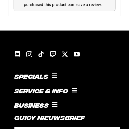
purchased this product can leave a review.
Specials
KOKEN MET GUICE!
Service & Info
SOCIAL
VOORWAARDEN
Business
SUPPORT
Guicy Nieuwsbrief
STAGE
CONTACT