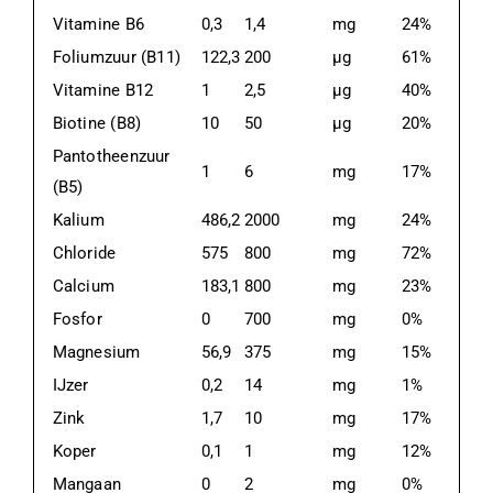
Vitamine B6
0,3
1,4
mg
24%
Foliumzuur (B11)
122,3
200
μg
61%
Vitamine B12
1
2,5
μg
40%
Biotine (B8)
10
50
μg
20%
Pantotheenzuur
1
6
mg
17%
(B5)
Kalium
486,2
2000
mg
24%
Chloride
575
800
mg
72%
Calcium
183,1
800
mg
23%
Fosfor
0
700
mg
0%
Magnesium
56,9
375
mg
15%
IJzer
0,2
14
mg
1%
Zink
1,7
10
mg
17%
Koper
0,1
1
mg
12%
Mangaan
0
2
mg
0%