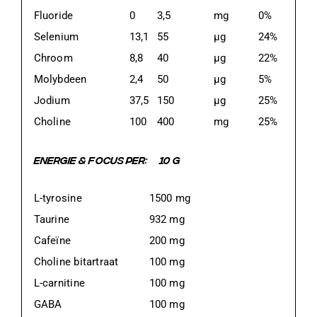
Fluoride
0
3,5
mg
0%
Selenium
13,1
55
μg
24%
Chroom
8,8
40
μg
22%
Molybdeen
2,4
50
μg
5%
Jodium
37,5
150
μg
25%
Choline
100
400
mg
25%
ENERGIE & FOCUS PER:
10 G
L-tyrosine
1500 mg
Taurine
932 mg
Cafeïne
200 mg
Choline bitartraat
100 mg
L-carnitine
100 mg
GABA
100 mg