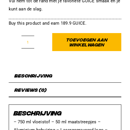
Vul hem tot de rand met je favoriete GUICE smaak en je
kunt aan de slag.
Buy this product and earn 189.9 GUICE.
TOEVOEGEN AAN
WINKELWAGEN
Steel
BlackShaker
aantal
Beschrijving
Reviews (0)
BESCHRIJVING
– 750 ml vloeistof – 50 ml maatstreepjes –
Aluminium behuizing – Lasergegraveerd logo –