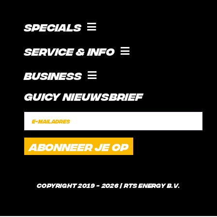
Specials
KOKEN MET GUICE!
Service & Info
SOCIAL
VOORWAARDEN
Business
SUPPORT
Guicy Nieuwsbrief
STAGE
CONTACT
SPONSORSHIP
FAQ
VERZENDINGSTIJDEN
WAT IS GUICE?
Copyright 2019 - 2026 | RTS Energy B.V.