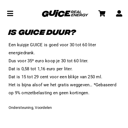
Skip
to
Toggle
content
Navigation
WINKEL
IS GUICE DUUR?
Een kuipje GUICE is goed voor 30 tot 60 liter
SOCIAL
energiedrank.
Dus voor 35* euro koop je 30 tot 60 liter.
WAT IS GUICE?
Dat is 0,58 tot 1,16 euro per liter.
Dat is 15 tot 29 cent voor een blikje van 250 ml.
Het is bijna alsof we het gratis weggeven… *Gebaseerd
op 9% omzetbelasting en geen kortingen.
Ondersteuning
,
Voordelen