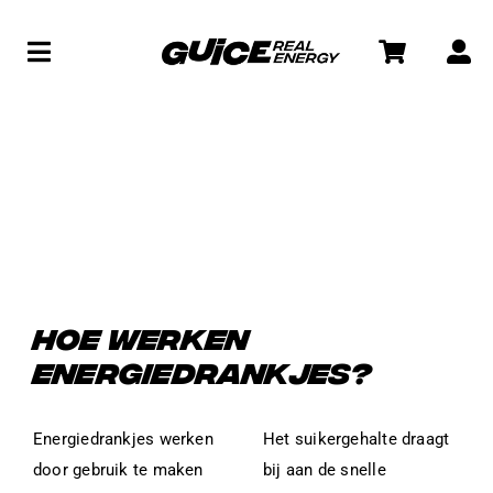
Skip
to
Toggle
content
Navigation
WINKEL
View
Larger
Image
SOCIAL
WAT IS GUICE?
HOE WERKEN
ENERGIEDRANKJES?
Energiedrankjes werken
Het suikergehalte draagt
door gebruik te maken
bij aan de snelle