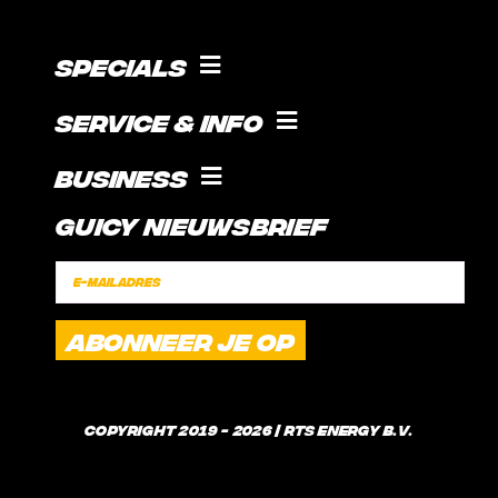
Specials
KOKEN MET GUICE!
Service & Info
SOCIAL
VOORWAARDEN
Business
SUPPORT
Guicy Nieuwsbrief
STAGE
CONTACT
SPONSORSHIP
FAQ
VERZENDINGSTIJDEN
WAT IS GUICE?
Copyright 2019 - 2026 | RTS Energy B.V.