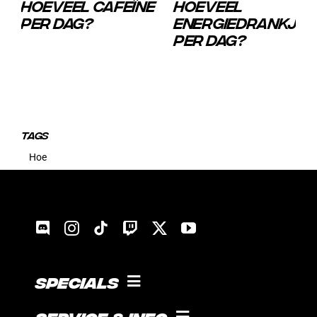
HOEVEEL CAFEÏNE
HOEVEEL
PER DAG?
ENERGIEDRANKJES
PER DAG?
TAGS
Hoe
Specials
KOKEN MET GUICE!
Service & Info