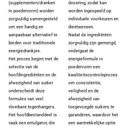
(supplementen/dranken
dosering, zodat kan
in poedervorm) worden
worden ingespeeld op
zorgvuldig samengesteld
individuele voorkeuren en
om een handig en
dieetwensen.
aanpasbaar alternatief te
Nadat de ingrediënten
bieden voor traditionele
zorgvuldig zijn gemengd,
energiedrankjes.
ondergaat de
Het proces begint met de
energieformule in
selectie van de
poedervorm een
hoofdingrediënten en de
kwaliteitscontroleproces
afwezigheid van suiker
om consistentie,
onderscheidt deze
veiligheid en de
formules van veel
afwezigheid van
vloeibare tegenhangers.
toegevoegde suikers te
Het hoofdbestanddeel is
garanderen, waardoor het
vaak een emulgator, die
een aantrekkelijke optie