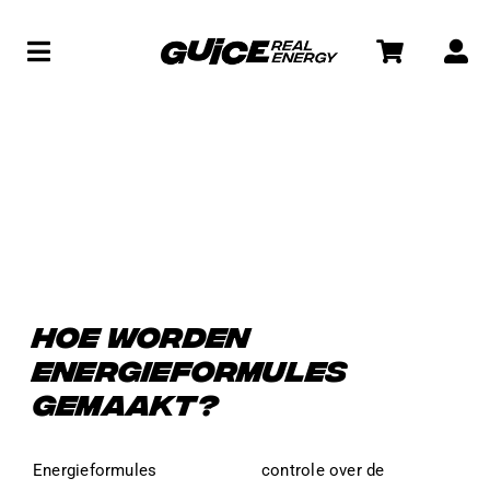
Skip
to
Toggle
content
Navigation
WINKEL
View
Larger
Image
SOCIAL
WAT IS GUICE?
HOE WORDEN
ENERGIEFORMULES
GEMAAKT?
Energieformules
controle over de